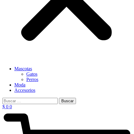
Mascotas
Gatos
Perros
Moda
Accesorios
Buscar:
$
0
0