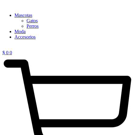
Mascotas
Gatos
Perros
Moda
Accesorios
$
0
0