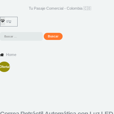
Tu Pasaje Comercial - Colombia 🇨🇴
0
Home
Oferta!
Correa Retráctil Automática con Luz LED