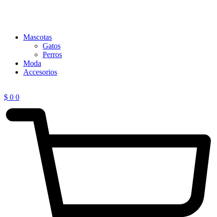
Mascotas
Gatos
Perros
Moda
Accesorios
$
0
0