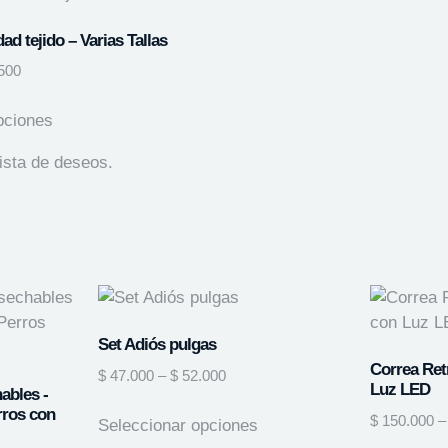
ad tejido – Varias Tallas
500
pciones
lista de deseos.
Set Adiós pulgas
Correa Ret
$
47.000
–
$
52.000
Luz LED
ables -
rros con
$
150.000
–
Seleccionar opciones