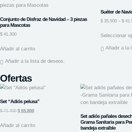
Suéter de Navid
Conjunto de Disfraz de Navidad – 3 piezas
$
35.500
–
$
41.
para Mascotas
$
41.300
Seleccionar o
Añadir a la 
Añadir al carrito
Añadir a la lista de deseos.
Ofertas
Set “Adiós pelusa”
$
71.400
$
65.800
Set adiós pañales desech
Grama Sanitaria para Pe
Añadir al carrito
bandeja extraíble