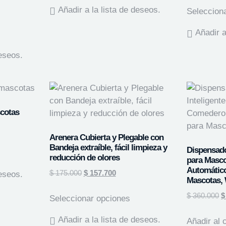
Añadir a la lista de deseos.
Seleccion
Añadir a
deseos.
scotas
Arenera Cubierta y Plegable con
Bandeja extraíble, fácil limpieza y
Dispensado
reducción de olores
para Masc
Automático
$
175.000
$
157.700
deseos.
Mascotas, 
$
360.000
$
Seleccionar opciones
Añadir a la lista de deseos.
Añadir al c