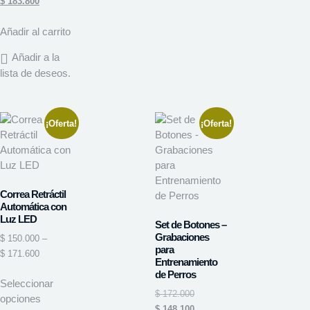
$
183.800
Añadir al carrito
Añadir a la
lista de deseos.
¡Oferta!
¡Oferta!
Correa Retráctil
Automática con
Luz LED
Set de Botones –
Grabaciones
$
150.000
–
para
$
171.600
Entrenamiento
de Perros
Seleccionar
$
172.000
opciones
$
148.100