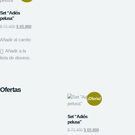
Set “Adiós
pelusa”
$
71.400
$
65.800
Añadir al carrito
Añadir a la
lista de deseos.
Ofertas
¡Oferta!
Set “Adiós
pelusa”
$
71.400
$
65.800