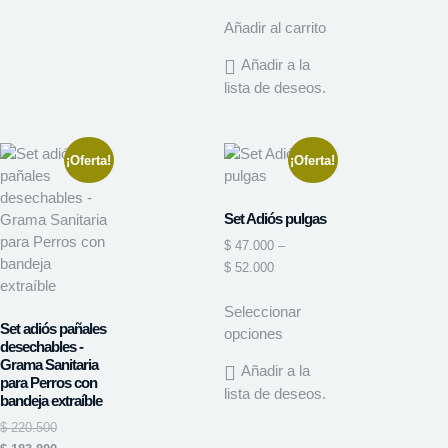
Añadir al carrito
Añadir a la
lista de deseos.
¡Oferta!
¡Oferta!
Set Adiós pulgas
$
47.000
–
$
52.000
Seleccionar
Set adiós pañales
opciones
desechables -
Grama Sanitaria
Añadir a la
para Perros con
lista de deseos.
bandeja extraíble
$
220.500