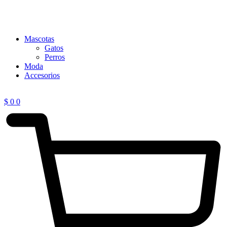
Mascotas
Gatos
Perros
Moda
Accesorios
$
0
0