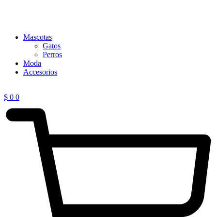
Mascotas
Gatos
Perros
Moda
Accesorios
$
0
0