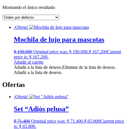
Mostrando el único resultado
¡Oferta!
Mochila de lujo para mascotas
$
190.000
Original price was: $ 190.000.
$
167.200
Current
price is: $ 167.200.
Añadir al carrito
Añadir a la lista de deseos.
Eliminar de la lista de deseos.
Añadir a la lista de deseos.
Ofertas
¡Oferta!
Set “Adiós pelusa”
$
71.400
Original price was: $ 71.400.
$
65.800
Current price
is: $ 65.800.