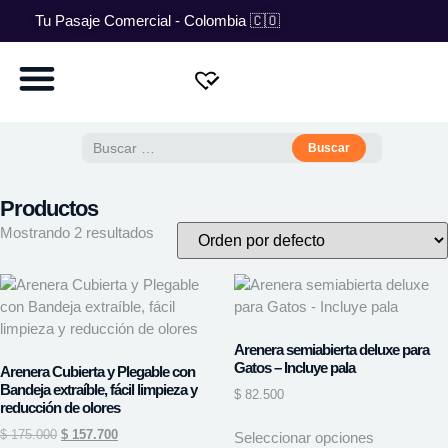
Tu Pasaje Comercial - Colombia 🇨🇴
Productos
Mostrando 2 resultados
Arenera semiabierta deluxe para
Gatos – Incluye pala
Arenera Cubierta y Plegable con
Bandeja extraíble, fácil limpieza y
$
82.500
reducción de olores
$
175.000
$
157.700
Seleccionar opciones