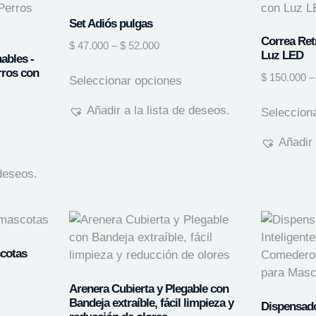
Set Adiós pulgas
Correa Ret
$
47.000
–
$
52.000
Luz LED
ables -
rros con
$
150.000
–
Seleccionar opciones
Añadir a la lista de deseos.
Seleccion
Añadir 
 deseos.
scotas
Arenera Cubierta y Plegable con
Bandeja extraíble, fácil limpieza y
Dispensado