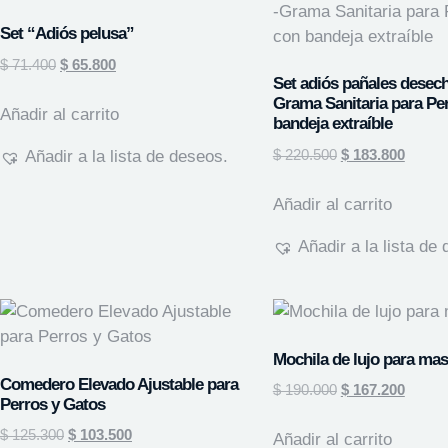
Set “Adiós pelusa”
$
71.400
$
65.800
Set adiós pañales desech
Grama Sanitaria para Pe
Añadir al carrito
bandeja extraíble
$
220.500
$
183.800
Añadir a la lista de deseos.
Añadir al carrito
Añadir a la lista de
Mochila de lujo para ma
Comedero Elevado Ajustable para
$
190.000
$
167.200
Perros y Gatos
$
125.300
$
103.500
Añadir al carrito