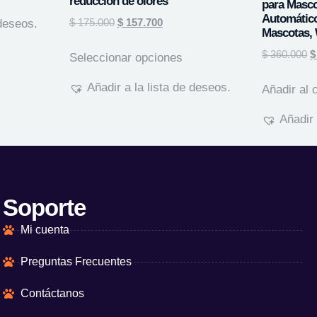
reducción de olores
para Masc
Automático
$
175.000
$
157.700
 deseos.
Mascotas, 
$
360.000
$
Seleccionar opciones
Añadir a la lista de deseos.
Añadir al c
Añadir 
Soporte
Mi cuenta
Preguntas Frecuentes
Contáctanos