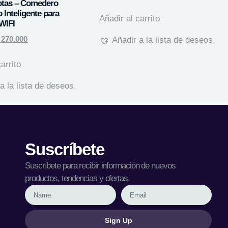
otas – Comedero
 Inteligente para
Añadir al carrito
WIFI
270.000
Añadir a la lista de deseos.
arrito
a la lista de deseos.
Suscríbete
Suscríbete para recibir información de nuevos
productos, tendencias y ofertas.
Sign Up