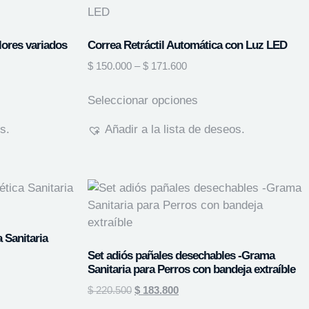
lores variados
Correa Retráctil Automática con Luz LED
$
150.000
–
$
171.600
Seleccionar opciones
s.
Añadir a la lista de deseos.
 Sanitaria
Set adiós pañales desechables -Grama
Sanitaria para Perros con bandeja extraíble
$
220.500
$
183.800