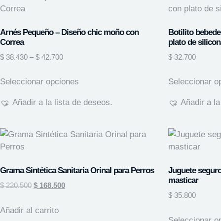
Arnés Pequeño – Diseño chic moño con
Botilito bebed
Correa
plato de silico
$
38.430
–
$
42.700
$
32.700
Seleccionar opciones
Seleccionar o
Añadir a la lista de deseos.
Añadir a la
Grama Sintética Sanitaria Orinal para Perros
Juguete seguro
masticar
$
220.500
$
168.500
$
35.800
Añadir al carrito
Seleccionar o