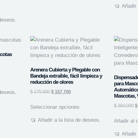
Añadir 
 deseos.
scotas
Arenera Cubierta y Plegable con
Bandeja extraíble, fácil limpieza y
Dispensado
reducción de olores
para Masc
Automático
$
175.000
$
157.700
 deseos.
Mascotas, 
$
360.000
$
Seleccionar opciones
Añadir a la lista de deseos.
Añadir al c
Añadir 