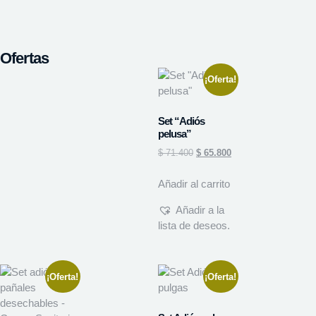
Ofertas
¡Oferta!
Set “Adiós
pelusa”
$
71.400
$
65.800
Añadir al carrito
Añadir a la
lista de deseos.
¡Oferta!
¡Oferta!